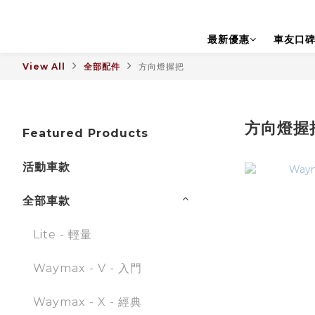
最新優惠
車友口
View All
全部配件
方向燈握把
方向燈握
Featured Products
活動車款
全部車款
Lite - 輕量
Waymax - V - 入門
Waymax - X - 經典