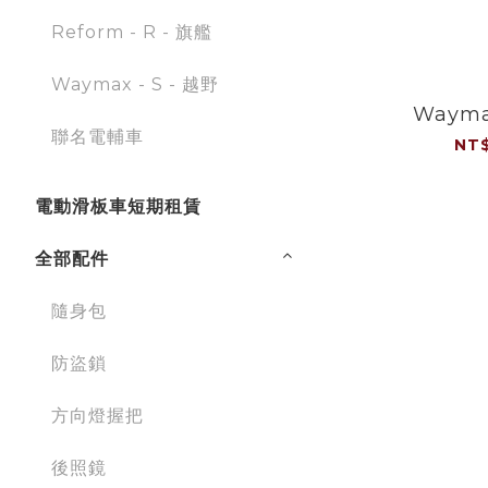
Reform - R - 旗艦
Waymax - S - 越野
Wayma
聯名電輔車
NT$
電動滑板車短期租賃
全部配件
隨身包
防盜鎖
方向燈握把
後照鏡