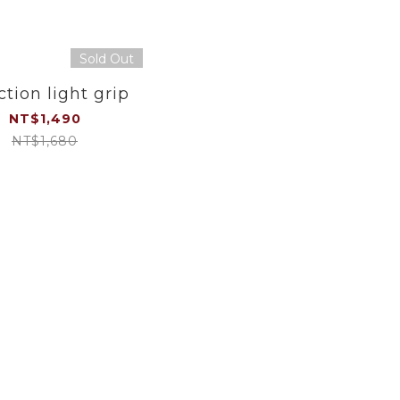
Sold Out
ction light grip
NT$1,490
NT$1,680