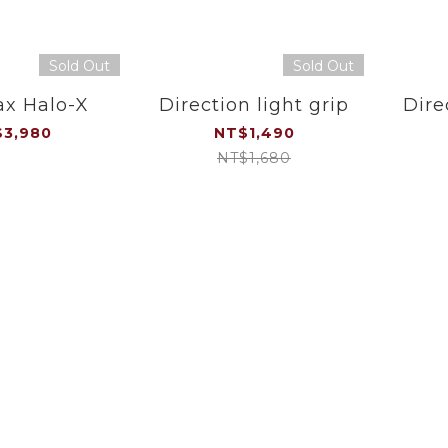
Sold Out
Sold Out
x Halo-X
Direction light grip
Dire
3,980
NT$1,490
NT$1,680