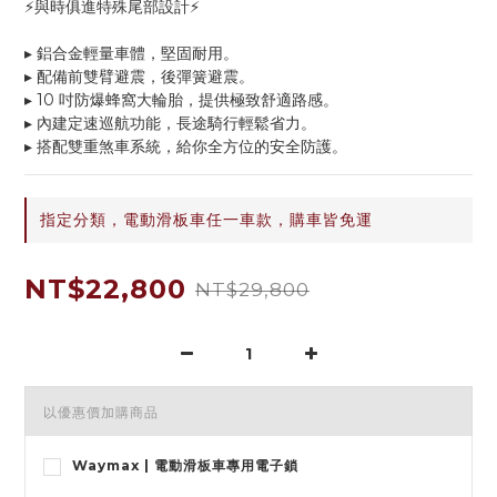
⚡與時俱進特殊尾部設計⚡
▸ 鋁合金輕量車體，堅固耐用。
▸ 配備前雙臂避震，後彈簧避震。 
▸ 10 吋防爆蜂窩大輪胎，提供極致舒適路感。
▸ 內建定速巡航功能，長途騎行輕鬆省力。
▸ 搭配雙重煞車系統，給你全方位的安全防護。
指定分類，電動滑板車任一車款，購車皆免運
NT$22,800
NT$29,800
以優惠價加購商品
Waymax | 電動滑板車專用電子鎖