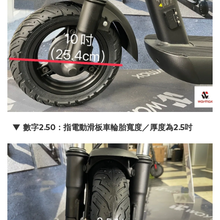
▼ 數字2.50：指電動滑板車輪胎寬度／厚度為2.5吋