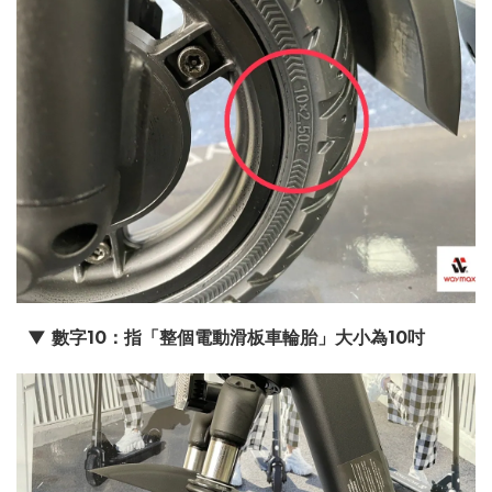
▼ 數字10：指「整個電動滑板車輪胎」大小為10吋